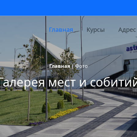
Главная
Курсы
Адрес
Главная
|
Фото
Галерея мест и собити