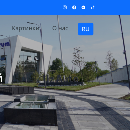
Картинки
О нас
RU
й