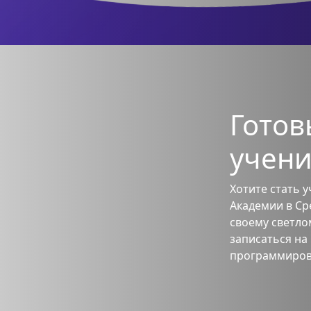
Готов
учени
Хотите стать 
Академии в Ср
своему светло
записаться на
программиров