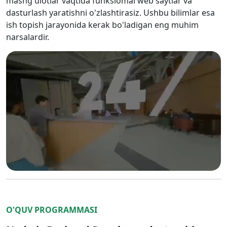
mashg'ulotlar vaqtida funksiomal web saytlar va
dasturlash yaratishni o'zlashtirasiz. Ushbu bilimlar esa
ish topish jarayonida kerak bo'ladigan eng muhim
narsalardir.
O'QUV PROGRAMMASI