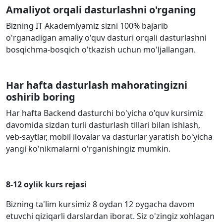
Amaliyot orqali dasturlashni o'rganing
Bizning IT Akademiyamiz sizni 100% bajarib
o'rganadigan amaliy o'quv dasturi orqali dasturlashni
bosqichma-bosqich o'tkazish uchun mo'ljallangan.
Har hafta dasturlash mahoratingizni
oshirib boring
Har hafta Backend dasturchi bo'yicha o'quv kursimiz
davomida sizdan turli dasturlash tillari bilan ishlash,
veb-saytlar, mobil ilovalar va dasturlar yaratish bo'yicha
yangi ko'nikmalarni o'rganishingiz mumkin.
8-12 oylik kurs rejasi
Bizning ta'lim kursimiz 8 oydan 12 oygacha davom
etuvchi qiziqarli darslardan iborat. Siz o'zingiz xohlagan