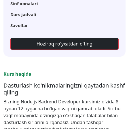
Sinf xonalari
Dars jadvali
Savollar
Hoziroq ro'yxatdan o'ting
Kurs haqida
Dasturlash ko'nikmalaringizni qaytadan kashf
qiling
Bizning Node.js Backend Developer kursimiz o'zida 8
oydan 12 oygacha bo'lgan vaqtni qamrab oladi. Siz bu
vaqt mobaynida o'zingizga o'xshagan talabalar bilan
dasturlash sirlarini o'rganasiz. Undan tashqari