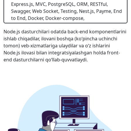
Express.js, MVC, PostgreSQL, ORM, RESTful,
Swagger, Web Socket, Testing, Nest.js, Payme, End
to End, Docker, Docker-compose,
Node.js dasturchilari odatda back-end komponentlarini
ishlab chiqadilar, ilovani boshqa (koʻpincha uchinchi
tomon) veb-xizmatlariga ulaydilar va oʻz ishlarini
Node.js ilovasi bilan integratsiyalashgan holda front-
end dasturchilarni qoʻllab-quvvatlaydi.